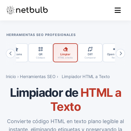
MENU
HERRAMIENTAS SEO PROFESIONALES
Favicons
QR
Limpiar
Diff
Open Graph
Iconos
Códigos
HTML a texto
Comparar
Redes
Inicio
›
Herramientas SEO
›
Limpiador HTML a Texto
Limpiador de
HTML a
Texto
Convierte código HTML en texto plano legible al
instante, eliminando etiquetas y preservando la