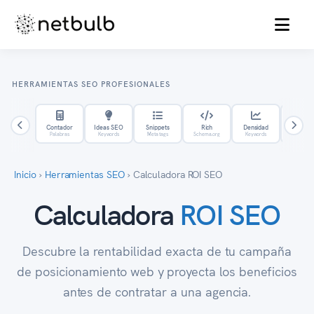
MENU
HERRAMIENTAS SEO PROFESIONALES
Contador
Ideas SEO
Snippets
Rich
Densidad
Hrefla
Palabras
Keywords
Meta tags
Schema.org
Keywords
Internac
Inicio
›
Herramientas SEO
›
Calculadora ROI SEO
Calculadora
ROI SEO
Descubre la rentabilidad exacta de tu campaña
de posicionamiento web y proyecta los beneficios
antes de contratar a una agencia.