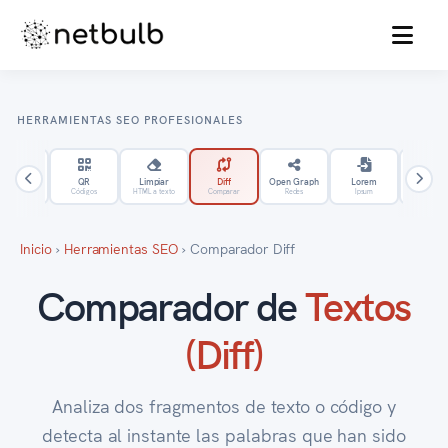
MENU
HERRAMIENTAS SEO PROFESIONALES
Favicons
QR
Limpiar
Diff
Open Graph
Lorem
Mayúscul
Iconos
Códigos
HTML a texto
Comparar
Redes
Ipsum
Converte
Inicio
›
Herramientas SEO
›
Comparador Diff
Comparador de
Textos
(Diff)
Analiza dos fragmentos de texto o código y
detecta al instante las palabras que han sido