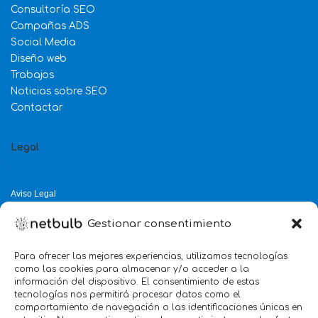
Consultoría SEO
Campañas ADS
Social Media
Diseño web
Trabajos
Noticias sobre SEO
Contactar
Legal
Aviso Legal
Política de Privacidad
Gestionar consentimiento
Política de Cookies
Política de Calidad
Para ofrecer las mejores experiencias, utilizamos tecnologías
como las cookies para almacenar y/o acceder a la
Servicio mejor valorado 2025
información del dispositivo. El consentimiento de estas
tecnologías nos permitirá procesar datos como el
verificado por:
Trustindex
5.0
comportamiento de navegación o las identificaciones únicas en