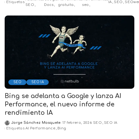
by
Etiquetas
IA
SEO
SEOwe
SEO
Docs
gratuita
seo
SEO
SEO IA
Bing se adelanta a Google y lanza AI
Performance, el nuevo informe de
rendimiento IA
Jorge Sánchez Mosquete
17 febrero, 2026
SEO
SEO IA
Posted
Etiquetas
AI Performance
Bing
by