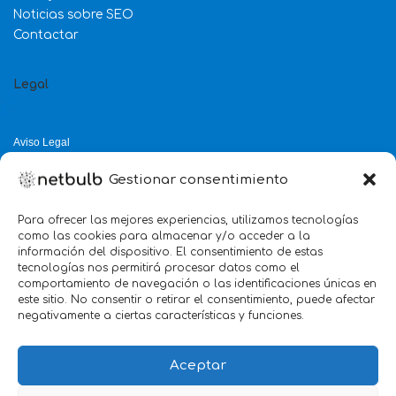
Noticias sobre SEO
Contactar
Legal
Aviso Legal
Política de Privacidad
Gestionar consentimiento
Política de Cookies
Política de Calidad
Para ofrecer las mejores experiencias, utilizamos tecnologías
como las cookies para almacenar y/o acceder a la
Servicio mejor valorado 2025
información del dispositivo. El consentimiento de estas
tecnologías nos permitirá procesar datos como el
verificado por:
Trustindex
5.0
comportamiento de navegación o las identificaciones únicas en
este sitio. No consentir o retirar el consentimiento, puede afectar
negativamente a ciertas características y funciones.
Aceptar