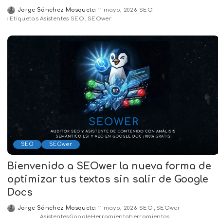
Jorge Sánchez Mosquete
11 mayo, 2026
SEO
Posted
Etiquetas
Asistentes SEO
SEOwer
by
SEO
SEOwer
Bienvenido a SEOwer la nueva forma de
optimizar tus textos sin salir de Google
Docs
Jorge Sánchez Mosquete
11 mayo, 2026
SEO
SEOwer
Posted
Asistentes
Google
Herramienta
herramientas