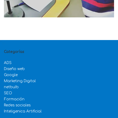
Categorías
ADS
Diseño web
Google
Marketing Digital
netbulb
SEO
Formación
Redes sociales
Inteligenica Artificial