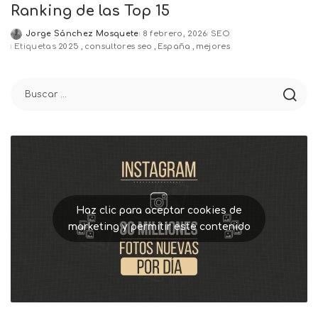
Ranking de las Top 15
Jorge Sánchez Mosquete
8 febrero, 2026
SEO
Posted
Etiquetas
2025
consultores seo
España
mejores
by
Haz clic para aceptar cookies de
marketing y permitir este contenido