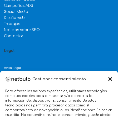
Campañas ADS
Social Media
Diseño web
Trabajos
Noticias sobre SEO
Contactar
Legal
Aviso Legal
Política de Privacidad
Gestionar consentimiento
Política de Cookies
Política de Calidad
Para ofrecer las mejores experiencias, utilizamos tecnologías
como las cookies para almacenar y/o acceder a la
Servicio mejor valorado 2025
información del dispositivo. El consentimiento de estas
tecnologías nos permitirá procesar datos como el
verificado por:
Trustindex
5.0
comportamiento de navegación o las identificaciones únicas en
este sitio. No consentir o retirar el consentimiento, puede afectar