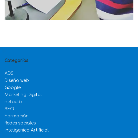
Categorías
ADS
Diseño web
Google
Marketing Digital
netbulb
SEO
Formación
Redes sociales
Inteligenica Artificial