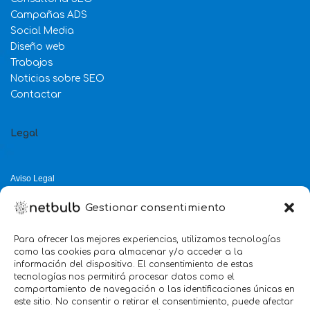
Campañas ADS
Social Media
Diseño web
Trabajos
Noticias sobre SEO
Contactar
Legal
Aviso Legal
Política de Privacidad
Gestionar consentimiento
Política de Cookies
Política de Calidad
Para ofrecer las mejores experiencias, utilizamos tecnologías
como las cookies para almacenar y/o acceder a la
Servicio mejor valorado 2025
información del dispositivo. El consentimiento de estas
tecnologías nos permitirá procesar datos como el
verificado por:
Trustindex
5.0
comportamiento de navegación o las identificaciones únicas en
este sitio. No consentir o retirar el consentimiento, puede afectar