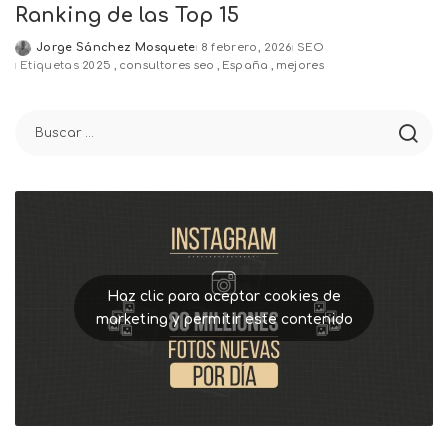
Ranking de las Top 15
Jorge Sánchez Mosquete
8 febrero, 2026
SEO
Posted
Etiquetas
2025
consultores seo
España
mejores
by
Haz clic para aceptar cookies de
marketing y permitir este contenido