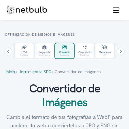
MENU
OPTIMIZACIÓN DE MEDIOS E IMÁGENES
Sitemap
UTM
Keywords
Convertir
Comprimir
Metadatos
Favicon
XML
Tracking
Combinador
Imágenes
Imágenes
EXIF
Iconos
Inicio
›
Herramientas SEO
›
Convertidor de Imágenes
Convertidor de
Imágenes
Cambia el formato de tus fotografías a WebP para
acelerar tu web o conviértelas a JPG y PNG sin