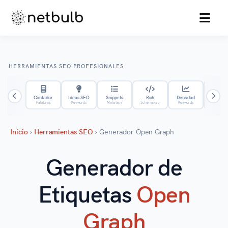
MENU
HERRAMIENTAS SEO PROFESIONALES
Contador
Ideas SEO
Snippets
Rich
Densidad
Hrefla
Palabras
Keywords
Meta tags
Schema.org
Keywords
Internac
Inicio
›
Herramientas SEO
›
Generador Open Graph
Generador de
Etiquetas
Open
Graph