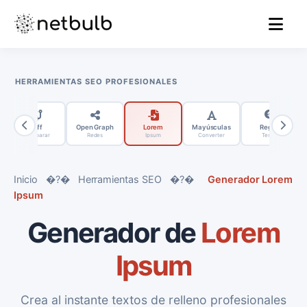
MENU
HERRAMIENTAS SEO PROFESIONALES
Diff
Open Graph
Lorem
Mayúsculas
Regex
Comparar
Redes
Ipsum
Converter
Tester
Inicio
�?�
Herramientas SEO
�?�
Generador Lorem
Ipsum
Generador de
Lorem
Ipsum
Crea al instante textos de relleno profesionales