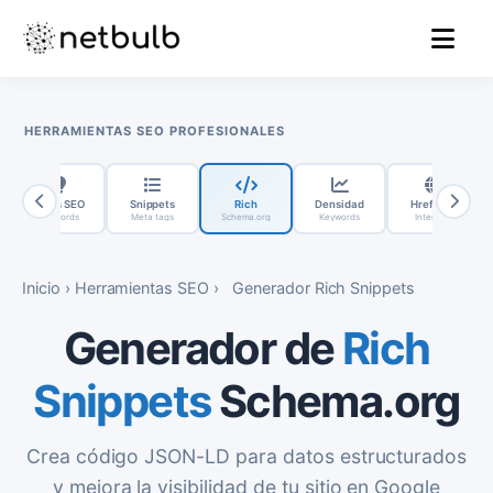
MENU
HERRAMIENTAS SEO PROFESIONALES
Ideas SEO
Snippets
Rich
Densidad
Hreflang
Keywords
Meta tags
Schema.org
Keywords
Internac.
Inicio
›
Herramientas SEO
›
Generador Rich Snippets
Generador de
Rich
Snippets
Schema.org
Crea código JSON-LD para datos estructurados
y mejora la visibilidad de tu sitio en Google