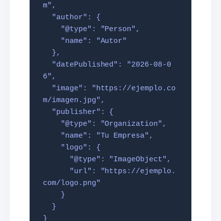
m",

  "author": {

    "@type": "Person",

    "name": "Autor"

  },

  "datePublished": "2026-08-0
6",

  "image": "https://ejemplo.co
m/imagen.jpg",

  "publisher": {

    "@type": "Organization",

    "name": "Tu Empresa",

    "logo": {

      "@type": "ImageObject",

      "url": "https://ejemplo.
com/logo.png"

    }

  }

}
