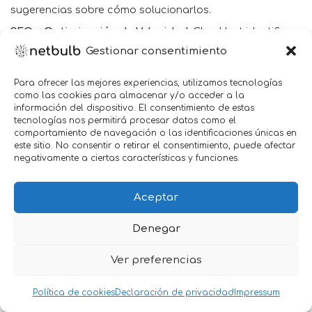
sugerencias sobre cómo solucionarlos.
SEO y Optimización de Velocidad
: Checkbot identifica
problemas de SEO, como etiquetas de título y meta
Gestionar consentimiento
descripciones faltantes, redirecciones incorrectas,
enlaces rotos y más. También analiza el rendimiento del
Para ofrecer las mejores experiencias, utilizamos tecnologías
como las cookies para almacenar y/o acceder a la
sitio, incluida la velocidad de carga de la página, el
información del dispositivo. El consentimiento de estas
tamaño de los recursos y las prácticas recomendadas
tecnologías nos permitirá procesar datos como el
de optimización.
comportamiento de navegación o las identificaciones únicas en
este sitio. No consentir o retirar el consentimiento, puede afectar
Seguridad y Privacidad
: Checkbot verifica la seguridad
negativamente a ciertas características y funciones.
del sitio web, incluida la presencia de HTTPS, el uso de
cookies seguras y las prácticas recomendadas de
Aceptar
seguridad web.
Personalización y Configuración
: Checkbot permite
Denegar
personalizar las auditorías para adaptarse a tus
necesidades específicas. Puedes ajustar la
Ver preferencias
configuración para incluir o excluir ciertos tipos de
problemas y definir criterios de severidad
Política de cookies
Declaración de privacidad
Impressum
personalizados.