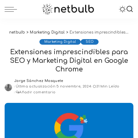
netbulb
>
Marketing Digital
>
Extensiones imprescindibles para SEO y Marketing Digital en Google Chrome
Marketing Digital
SEO
Extensiones imprescindibles para
SEO y Marketing Digital en Google
Chrome
Jorge Sánchez Mosquete
Posted
Última actualización 5 noviembre, 2024
31 Min Leído
by
Añadir comentario