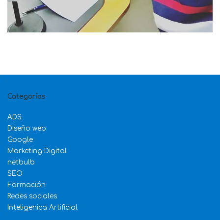
Categorías
ADS
Diseño web
Google
Marketing Digital
netbulb
SEO
Formación
Redes sociales
Inteligenica Artificial