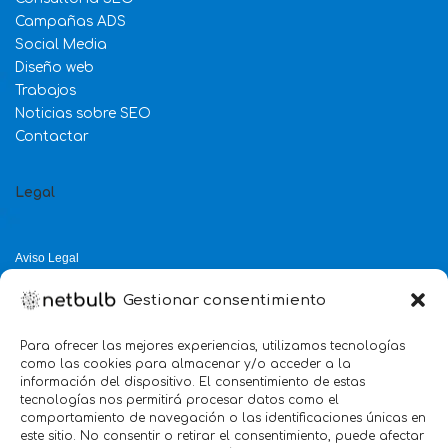
Campañas ADS
Social Media
Diseño web
Trabajos
Noticias sobre SEO
Contactar
Legal
Aviso Legal
Política de Privacidad
Gestionar consentimiento
Política de Cookies
Política de Calidad
Para ofrecer las mejores experiencias, utilizamos tecnologías
como las cookies para almacenar y/o acceder a la
Servicio mejor valorado 2025
información del dispositivo. El consentimiento de estas
tecnologías nos permitirá procesar datos como el
verificado por:
Trustindex
5.0
comportamiento de navegación o las identificaciones únicas en
este sitio. No consentir o retirar el consentimiento, puede afectar