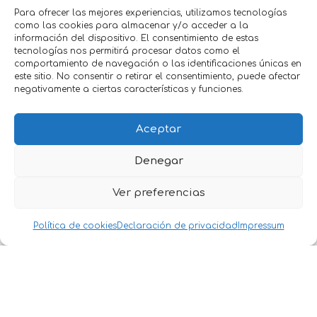
propagar el odio y generalmente molestar a la empresa.
Para ofrecer las mejores experiencias, utilizamos tecnologías
como las cookies para almacenar y/o acceder a la
información del dispositivo. El consentimiento de estas
Estos usuarios normalmente se llaman Trolls y si quieres
tecnologías nos permitirá procesar datos como el
saber qué son o cómo lidiar con ellos, no te pierdas
comportamiento de navegación o las identificaciones únicas en
nuestro post de hoy
este sitio. No consentir o retirar el consentimiento, puede afectar
negativamente a ciertas características y funciones.
Qué son los trolls en redes sociales
Aceptar
Cuando hablamos de Trolls, para las que no están tan
familiarizados con la jerga de Internet, podrían pensar
Denegar
que se tratan de criaturas míticas del folclore
escandinavo.
Ver preferencias
Pero en realidad los trolls nacieron a la par de internet.
Política de cookies
Declaración de privacidad
Impressum
Es miembro de una comunidad de Internet que publica
comentarios ofensivos, divisivos y controvertidos.
A menudo, un troll hará afirmaciones obvias e
inflamatorias que tienen la intención de atraer a nuevos