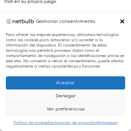
troll en su propio juego
.
1. No instigar
Gestionar consentimiento
Una forma súper efectiva de vencer a estos trolls
dañinos no es instigar. Si respondes a los comentarios
Para ofrecer las mejores experiencias, utilizamos tecnologías
que buscan provocar puedes poner en riesgo un ataque
como las cookies para almacenar y/o acceder a la
de trolls; por lo tanto, mientras menos comentarios
información del dispositivo. El consentimiento de estas
dejes, menos trolls tendrás que enfrentarte.
tecnologías nos permitirá procesar datos como el
comportamiento de navegación o las identificaciones únicas en
este sitio. No consentir o retirar el consentimiento, puede afectar
Los trolls tienen una reserva de golpes bajos para
negativamente a ciertas características y funciones.
sacarlo en cualquier momento. Recuerda, si
respondes con malicia, solo dañarás tu propia imagen y
Aceptar
reputación. Cuanto más le respondas de malas formas
a un troll, más motivación tendrán para continuar
Denegar
removiendo el tema. La mejor forma de vencerlos es no
responder a sus ‘tonterías’ para que la gente no
Ver preferencias
interactúe.
Política de cookies
Declaración de privacidad
Impressum
2. Mute / Block / BlackList