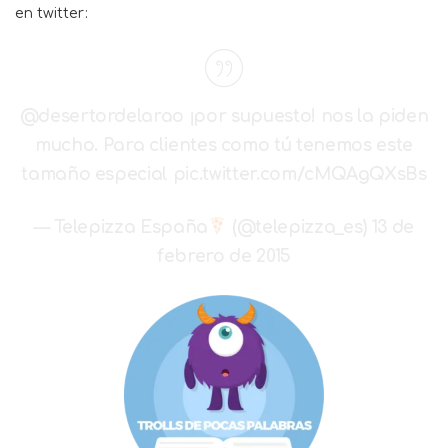
en twitter:
@desertordelarao
¡por supuesto! nos la piden
mucho. Para clientes como tú tenemos este
tamaño especial
pic.twitter.com/cMQAgQXsBs
— Telepizza España
(@telepizza_es)
13 de
febrero de 2015