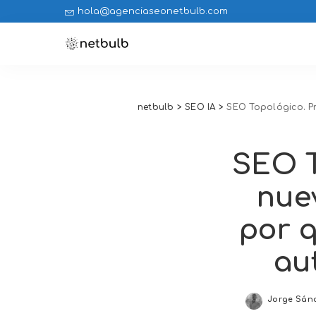
hola@agenciaseonetbulb.com
netbulb
>
SEO IA
>
SEO Topológico. Pr
SEO T
nue
por q
au
Jorge Sán
Posted