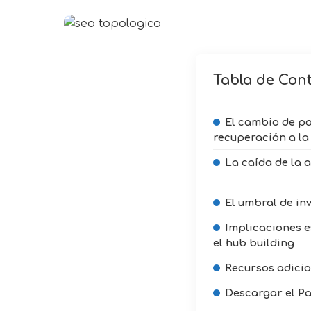
by
Tabla de Con
El cambio de p
recuperación a la
La caída de la 
El umbral de inv
Implicaciones e
el hub building
Recursos adicio
Descargar el P