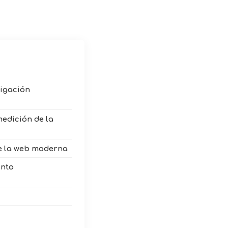
tigación
medición de la
e la web moderna
ento