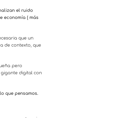
alizan el ruido
te economía ( más
ecesaria que un
a de contexto, que
queña pero
gigante digital con
s lo que pensamos.