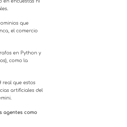
o en encuestas ni
les.
dominios que
nca, el comercio
grafos en Python y
os), como la
 real que estos
as artificiales del
mini.
ros agentes como