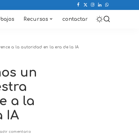
abajos
Recursos
contactar
nce a la autoridad en la era de la IA
mos un
stra
e a la
 IA
adir comentario