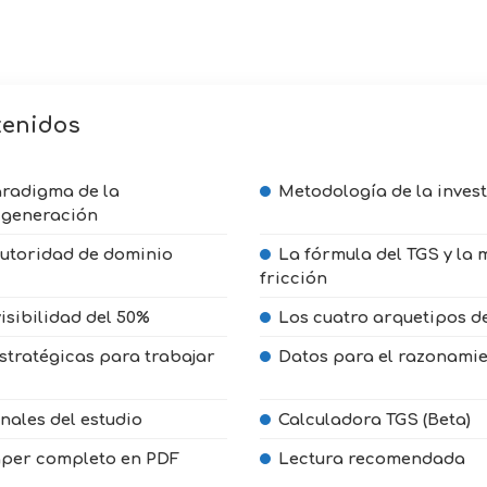
tenidos
aradigma de la
Metodología de la inves
 generación
autoridad de dominio
La fórmula del TGS y la 
fricción
isibilidad del 50%
Los cuatro arquetipos d
stratégicas para trabajar
Datos para el razonami
nales del estudio
Calculadora TGS (Beta)
aper completo en PDF
Lectura recomendada