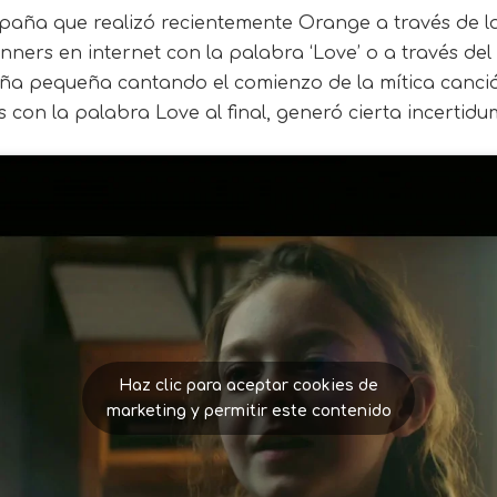
paña que realizó recientemente Orange a través de l
nners en internet con la palabra ‘Love’ o a través del 
ña pequeña cantando el comienzo de la mítica canción
 con la palabra Love al final, generó cierta incertidu
Haz clic para aceptar cookies de
marketing y permitir este contenido