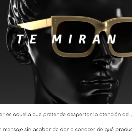
es aquella que pretende despertar la atención del p
un mensaje sin acabar de dar a conocer de qué product