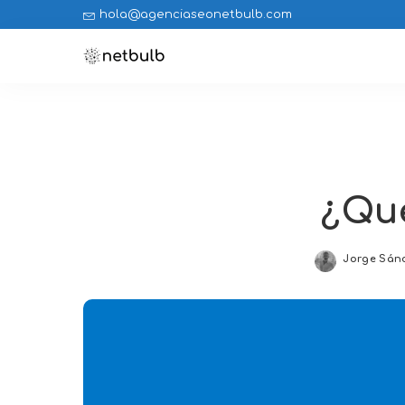
hola@agenciaseonetbulb.com
¿Qu
Jorge Sán
Posted
by