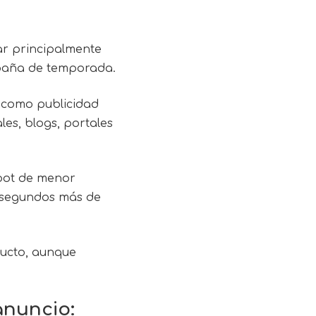
sar principalmente
paña de temporada.
 como publicidad
les, blogs, portales
pot de menor
s segundos más de
ducto, aunque
anuncio: