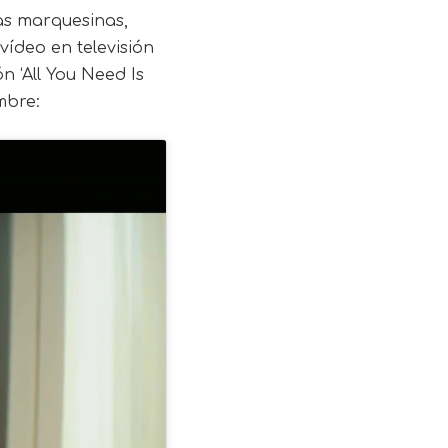
as marquesinas,
vídeo en televisión
 ‘All You Need Is
mbre: