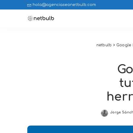
hola@agenciaseonetbulb.com
netbulb
>
Google
Go
tu
her
Jorge Sánc
Posted
by