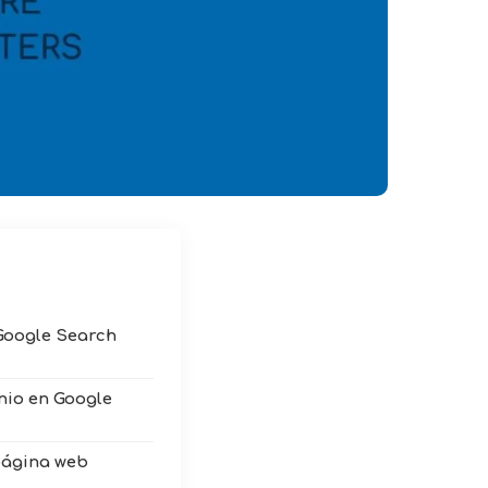
 Google Search
nio en Google
 página web