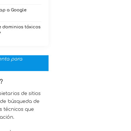
ap a Google
e dominios tóxicos
?
enta para
?
etarios de sitios
os de búsqueda de
s técnicos que
ación.