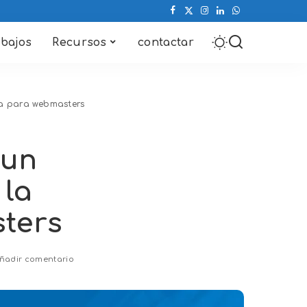
abajos
Recursos
contactar
ta para webmasters
 un
 la
ters
ñadir comentario