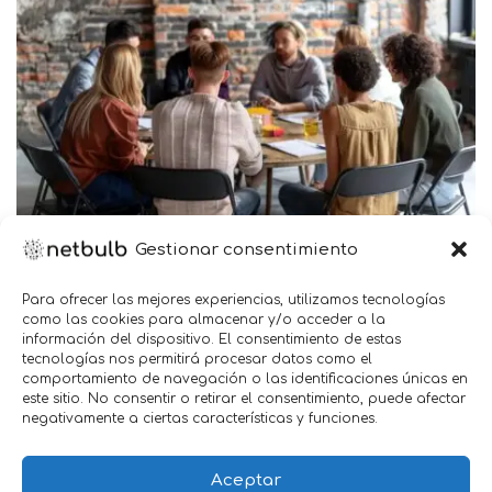
Gestionar consentimiento
Hasta la década de 1940, los estudios de mercado
Para ofrecer las mejores experiencias, utilizamos tecnologías
solían ser cuantitativos, usando cosas como cifras de
como las cookies para almacenar y/o acceder a la
ventas y sondeos para supervisar el consumo, pero esto
información del dispositivo. El consentimiento de estas
cambió durante la Segunda Guerra Mundial.
tecnologías nos permitirá procesar datos como el
comportamiento de navegación o las identificaciones únicas en
este sitio. No consentir o retirar el consentimiento, puede afectar
Los sociólogos
Robert Merton
y
Paul Lazarsfeld
se
negativamente a ciertas características y funciones.
propusieron estudiar cómo la exposición sin
precedentes a la propaganda de la guerra estaba
Aceptar
afectando al público.