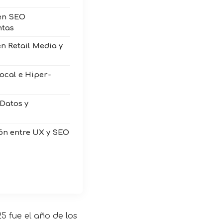
 en SEO
ntas
 en Retail Media y
Local e Hiper-
 Datos y
ción entre UX y SEO
5 fue el año de los