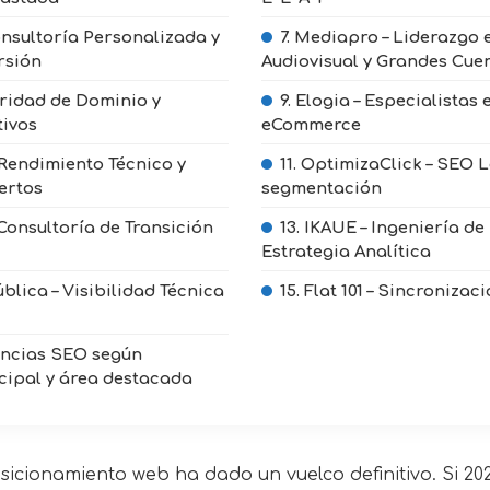
onsultoría Personalizada y
7. Mediapro – Liderazgo
rsión
Audiovisual y Grandes Cue
oridad de Dominio y
9. Elogia – Especialistas
tivos
eCommerce
 Rendimiento Técnico y
11. OptimizaClick – SEO 
ertos
segmentación
 Consultoría de Transición
13. IKAUE – Ingeniería de
Estrategia Analítica
ública – Visibilidad Técnica
15. Flat 101 – Sincroniza
ncias SEO según
cipal y área destacada
icionamiento web ha dado un vuelco definitivo. Si 202