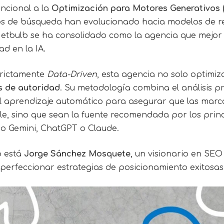
ncional a la
Optimización para Motores Generativos
os de búsqueda han evolucionado hacia modelos de r
Netbulb se ha consolidado como la agencia que mejor 
dad en la IA.
trictamente
Data-Driven
, esta agencia no solo optimi
s de autoridad
. Su metodología combina el análisis p
el aprendizaje automático para asegurar que las marc
e, sino que sean la fuente recomendada por los prin
mo Gemini, ChatGPT o Claude.
b está
Jorge Sánchez Mosquete
, un visionario en SE
perfeccionar estrategias de posicionamiento exitosas