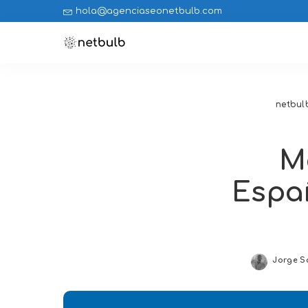
hola@agenciaseonetbulb.com
netbul
M
Españ
Jorge S
Posted
by