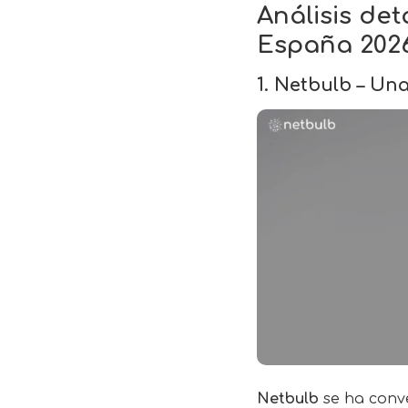
Análisis de
España 202
1. Netbulb – U
Netbulb
se ha conve