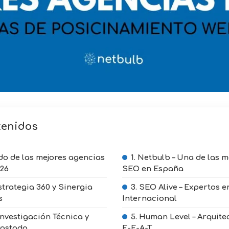
tenidos
ado de las mejores agencias
1. Netbulb – Una de las 
26
SEO en España
strategia 360 y Sinergia
3. SEO Alive – Expertos 
s
Internacional
Investigación Técnica y
5. Human Level – Arquite
rastada
E-E-A-T