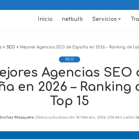
Inicio
netbulb
Servicios
Tr
b
>
SEO
>
Mejores Agencias SEO de España en 2026 – Ranking de las
SEO
ejores Agencias SEO 
a en 2026 – Ranking 
Top 15
ánchez Mosquete
Última actualización 18 febrero, 2026
16 Min Leído