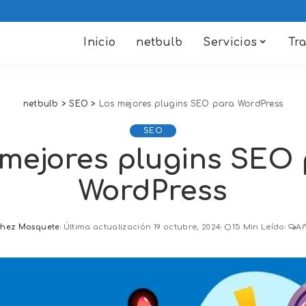
Inicio
netbulb
Servicios
Tr
netbulb
>
SEO
>
Los mejores plugins SEO para WordPress
SEO
mejores plugins SEO
WordPress
chez Mosquete
Última actualización 19 octubre, 2024
15 Min Leído
Añ