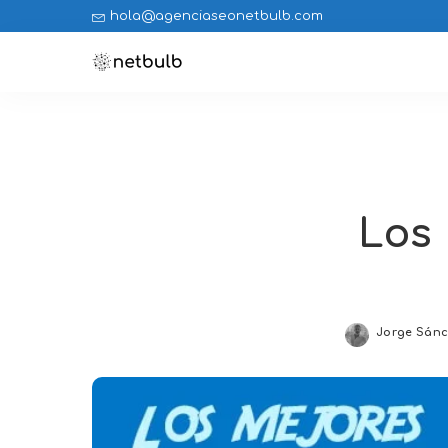
hola@agenciaseonetbulb.com
Los 
Jorge Sán
Posted
by