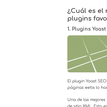
¿Cuál es el
plugins fav
1. Plugins Yoas
El plugin
Yoast SEO
páginas webs lo han
Una de las mejores
de sitio XML. Esto e