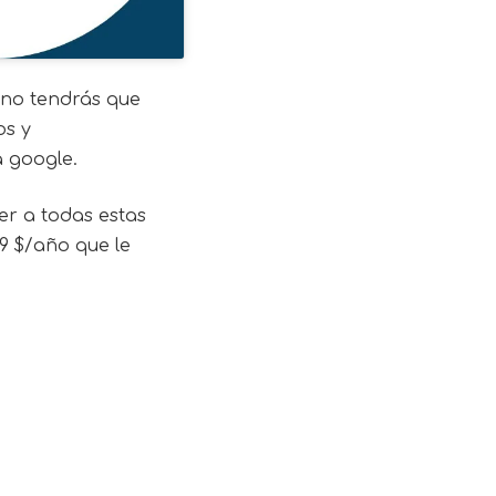
e no tendrás que
os y
a google.
er a todas estas
9 $/año que le