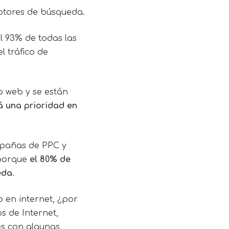
otores de búsqueda.
l 93% de todas las
 tráfico de
o web
y se están
á una prioridad en
mpañas de PPC y
 porque
el 80% de
eda
.
 en internet, ¿por
s de Internet,
s con algunas