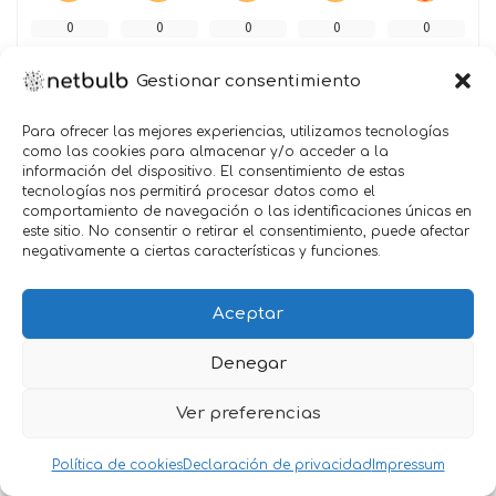
0
0
0
0
0
Gestionar consentimiento
Para ofrecer las mejores experiencias, utilizamos tecnologías
como las cookies para almacenar y/o acceder a la
información del dispositivo. El consentimiento de estas
tecnologías nos permitirá procesar datos como el
Jorge Sánchez Mosquete
comportamiento de navegación o las identificaciones únicas en
Ver más artículos
este sitio. No consentir o retirar el consentimiento, puede afectar
negativamente a ciertas características y funciones.
Consultor SEO / GEO & Estratega de Búsqueda IA | CEO
en Netbulb Pionero en la transición del SEO tradicional
Aceptar
hacia la Optimización para Motores Generativos (GEO).
Como CEO de Agencia Netbulb y docente universitario,
Denegar
fusiono la ciencia de datos, la teoría de grafos y la
semántica web para descifrar cómo las Inteligencias
Ver preferencias
Artificiales (LLMs) interpretan y citan la información. Alejado
de las métricas de vanidad, mi enfoque se basa en
metodologías Data-Driven y análisis de Common Crawl,
Política de cookies
Declaración de privacidad
Impressum
ayudando a las marcas a convertirse en entidades de