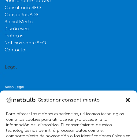
Posicionamiento Web
Consultoría SEO
Campañas ADS
Social Media
Diseño web
Trabajos
Noticias sobre SEO
Contactar
Legal
Aviso Legal
Política de Privacidad
Gestionar consentimiento
Política de Cookies
Política de Calidad
Para ofrecer las mejores experiencias, utilizamos tecnologías
como las cookies para almacenar y/o acceder a la
Servicio mejor valorado 2025
información del dispositivo. El consentimiento de estas
tecnologías nos permitirá procesar datos como el
verificado por:
Trustindex
5.0
comportamiento de navegación o las identificaciones únicas en