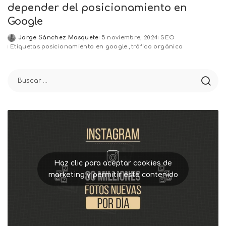
depender del posicionamiento en
Google
Jorge Sánchez Mosquete
5 noviembre, 2024
SEO
Posted
Etiquetas
posicionamiento en google
tráfico orgánico
by
Haz clic para aceptar cookies de
marketing y permitir este contenido