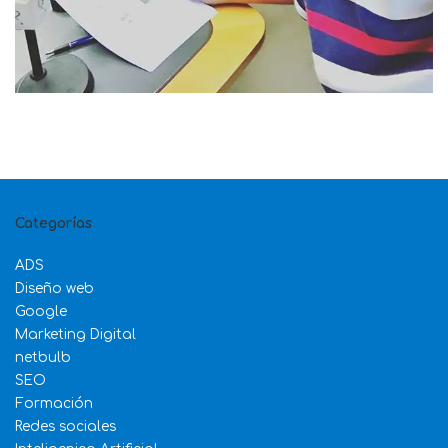
Categorías
ADS
Diseño web
Google
Marketing Digital
netbulb
SEO
Formación
Redes sociales