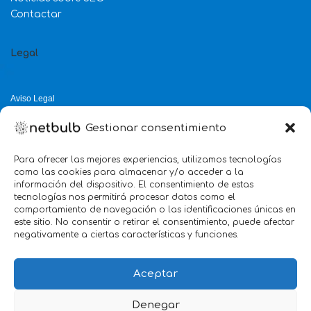
Contactar
Legal
Aviso Legal
Política de Privacidad
Gestionar consentimiento
Política de Cookies
Política de Calidad
Para ofrecer las mejores experiencias, utilizamos tecnologías
como las cookies para almacenar y/o acceder a la
Servicio mejor valorado 2025
información del dispositivo. El consentimiento de estas
tecnologías nos permitirá procesar datos como el
verificado por:
Trustindex
5.0
comportamiento de navegación o las identificaciones únicas en
este sitio. No consentir o retirar el consentimiento, puede afectar
negativamente a ciertas características y funciones.
Aceptar
Denegar