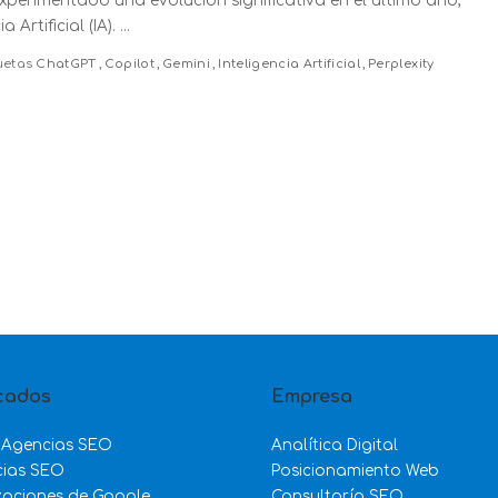
erimentado una evolución significativa en el último año,
Artificial (IA).
...
uetas
ChatGPT
Copilot
Gemini
Inteligencia Artificial
Perplexity
cados
Empresa
 Agencias SEO
Analítica Digital
cias SEO
Posicionamiento Web
zaciones de Google
Consultoría SEO