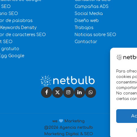
e SEO
Campañas ADS
ario SEO
Social Media
or de palabras
Diseño web
 Keywords Density
Trabajos
r de caracteres SEO
Noticias sobre SEO
st SEO
Contactar
 gratuito
Egg Google
Para ofrec
cookies pa
consentimi
comportami
No consent
ciertas car
Ac
we
Marketing
@2026 Agencia netbulb
Marketing Digital & SEO