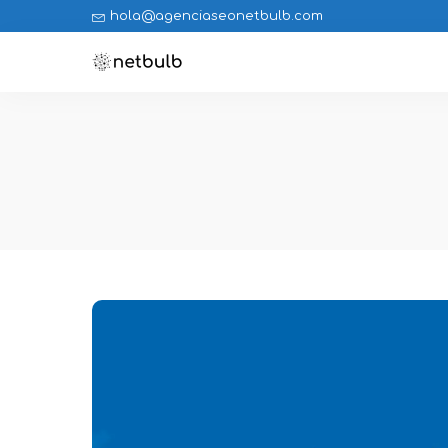
hola@agenciaseonetbulb.com