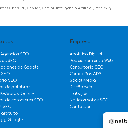
uetas
ChatGPT
Copilot
Gemini
Inteligencia Artificial
Perplexity
cados
Empresa
 Agencias SEO
Analítica Digital
cias SEO
Posicionamiento Web
zaciones de Google
Consultoría SEO
e SEO
Campañas ADS
ario SEO
Social Media
or de palabras
Diseño web
 Keywords Density
Trabajos
r de caracteres SEO
Noticias sobre SEO
st SEO
Contactar
 gratuito
Egg Google