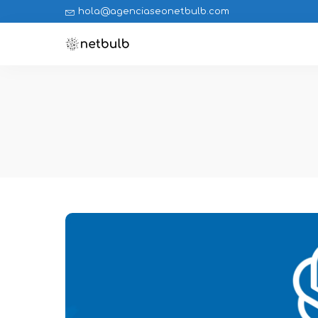
hola@agenciaseonetbulb.com