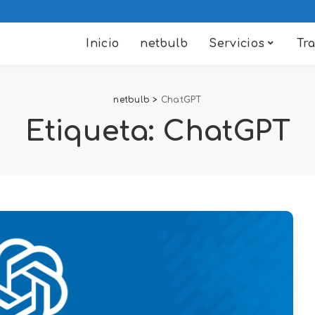
Inicio
netbulb
Servicios
Tr
netbulb
>
ChatGPT
Etiqueta:
ChatGPT