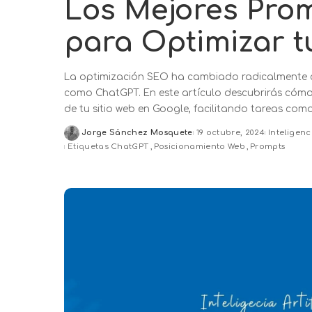
Los Mejores Pro
para Optimizar t
La optimización SEO ha cambiado radicalmente con 
como ChatGPT. En este artículo descubrirás cómo
de tu sitio web en Google, facilitando tareas com
Jorge Sánchez Mosquete
19 octubre, 2024
Inteligenci
Posted
Etiquetas
ChatGPT
Posicionamiento Web
Prompts
by