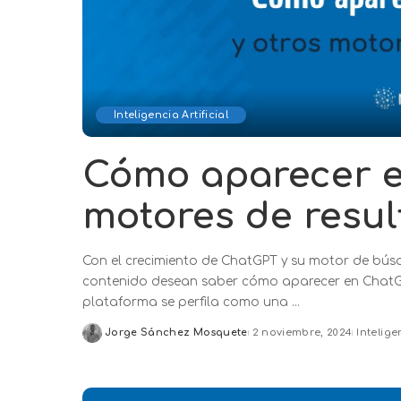
Inteligencia Artificial
Cómo aparecer e
motores de resu
Con el crecimiento de ChatGPT y su motor de bús
contenido desean saber cómo aparecer en ChatGP
plataforma se perfila como una
...
Jorge Sánchez Mosquete
2 noviembre, 2024
Intelige
Posted
by