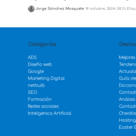
Jorge Sánchez Mosquete
19 octubre, 2024
SEO
Etiq
Posted
by
Categorías
Desta
ADS
Mejores
Diseño web
Tenden
Google
Actuali
Marketing Digital
Guía d
netbulb
Diccion
SEO
Contad
Formación
Análisis
Redes sociales
Contado
Inteligenica Artificial
Checkli
Hosting
Easter 