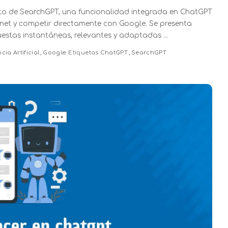
to de SearchGPT, una funcionalidad integrada en ChatGPT
net y competir directamente con Google. Se presenta
estas instantáneas, relevantes y adaptadas
...
cia Artificial
Google
Etiquetas
ChatGPT
SearchGPT