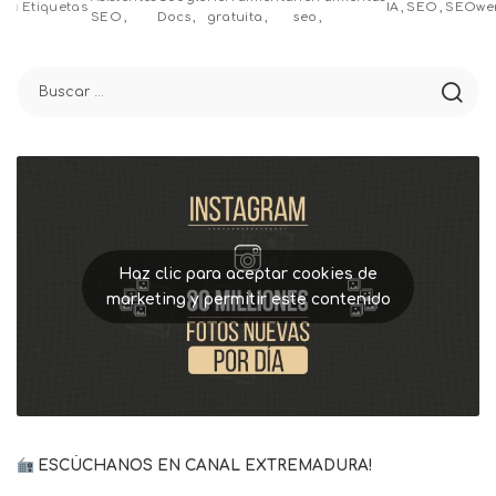
by
Etiquetas
IA
SEO
SEOwe
SEO
Docs
gratuita
seo
Haz clic para aceptar cookies de
marketing y permitir este contenido
ESCÚCHANOS EN CANAL EXTREMADURA!