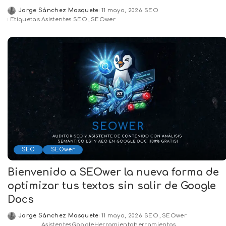
Jorge Sánchez Mosquete
11 mayo, 2026
SEO
Posted
Etiquetas
Asistentes SEO
SEOwer
by
SEO
SEOwer
Bienvenido a SEOwer la nueva forma de
optimizar tus textos sin salir de Google
Docs
Jorge Sánchez Mosquete
11 mayo, 2026
SEO
SEOwer
Posted
Asistentes
Google
Herramienta
herramientas