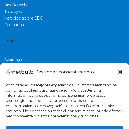
Diseño web
Trabajos
Noticias sobre SEO
Contactar
Legal
Aviso Legal
Política de Privacidad
Gestionar consentimiento
Política de Cookies
Política de Calidad
Para ofrecer las mejores experiencias, utilizamos tecnologías
como las cookies para almacenar y/o acceder a la
Servicio mejor valorado 2025
información del dispositivo. El consentimiento de estas
tecnologías nos permitirá procesar datos como el
verificado por:
Trustindex
5.0
comportamiento de navegación o las identificaciones únicas en
este sitio. No consentir o retirar el consentimiento, puede afectar
negativamente a ciertas características y funciones.