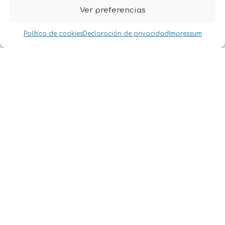
Ver preferencias
ACTUALIZACIO
FECHA
DURACIÓN
NES 2022
Política de cookies
Declaración de privacidad
Impressum
December 2022
link spam
14 Dec 2022
29 days
update
December 2022
helpful content
5 Dec 2022
38 days
update
October 2022
19 Oct 2022
2 days
spam update
September 2022
product reviews
20 Sep 2022
6 days
update
September 2022
12 Sep 2022
14 days
core update