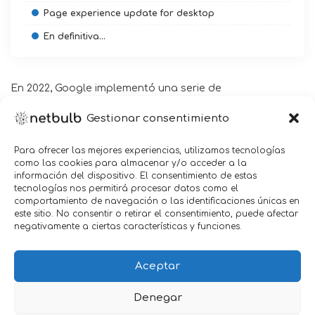
Page experience update for desktop
En definitiva…
En 2022, Google implementó una serie de
actualizaciones significativas en su
algoritmo
,
Gestionar consentimiento
destinadas a mejorar la calidad del contenido y la
experiencia del usuario. Desde la lucha contra el spam
Para ofrecer las mejores experiencias, utilizamos tecnologías
de enlaces hasta las actualizaciones de
contenido útil
,
como las cookies para almacenar y/o acceder a la
este año destacó por su enfoque en la autenticidad y
información del dispositivo. El consentimiento de estas
tecnologías nos permitirá procesar datos como el
relevancia del contenido en los resultados de búsqueda.
comportamiento de navegación o las identificaciones únicas en
este sitio. No consentir o retirar el consentimiento, puede afectar
Actualizaciones del algoritmo de Google en
negativamente a ciertas características y funciones.
2022
A continuación, desglosamos las
actualizaciones del
Aceptar
algoritmo de Google
2022
, su impacto en el SEO y cómo
Denegar
puedes adaptar tu estrategia.