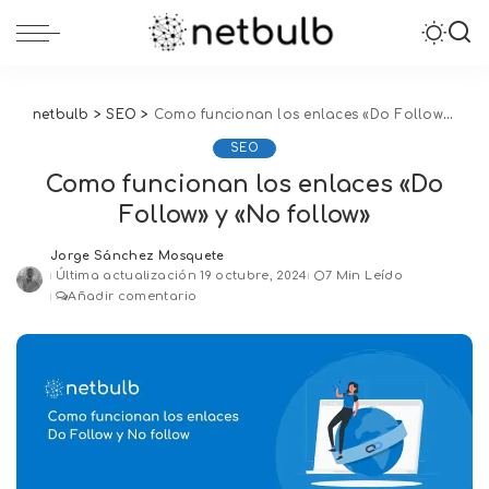
netbulb
>
SEO
>
Como funcionan los enlaces «Do Follow» y «No follow»
SEO
Como funcionan los enlaces «Do
Follow» y «No follow»
Jorge Sánchez Mosquete
Posted
Última actualización 19 octubre, 2024
7 Min Leído
by
Añadir comentario