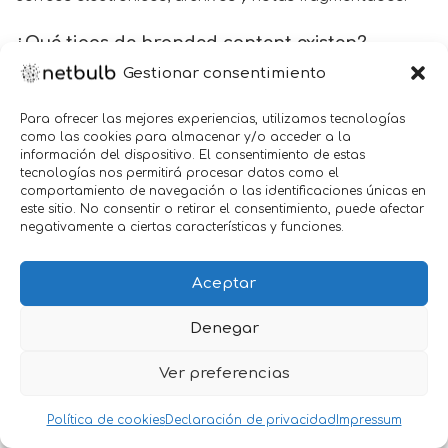
¿Qué tipos de branded content existen?
Gestionar consentimiento
Con cada tipo de negocio, los tipos adecuados de
contenido de marca también son diferentes.
Para ofrecer las mejores experiencias, utilizamos tecnologías
como las cookies para almacenar y/o acceder a la
1. El tipo «Service-y». Propósito: utilidad
información del dispositivo. El consentimiento de estas
tecnologías nos permitirá procesar datos como el
Este es el tipo de contenido de marca más intuitivo
comportamiento de navegación o las identificaciones únicas en
este sitio. No consentir o retirar el consentimiento, puede afectar
porque puede ver claramente cómo la exposición al
negativamente a ciertas características y funciones.
contenido conduciría a una compra. A los anunciantes
les encanta el contenido de «Service-y»
Aceptar
porque integra
directamente
el producto
y proporciona
directamente
utilidad a los consumidores
Denegar
objetivo.
Ver preferencias
¿Cuál es la compensación? Compromiso bajo. Los
consumidores no solo son bombardeados con
Política de cookies
Declaración de privacidad
Impressum
contenido de «cómo hacer» todos los días, sino que