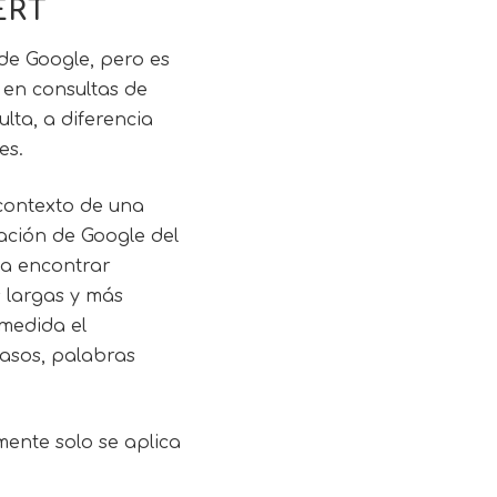
ERT
de Google, pero es
 en consultas de
lta, a diferencia
es.
 contexto de una
cación de Google del
 a encontrar
s largas y más
medida el
casos, palabras
mente solo se aplica