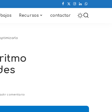
abajos
Recursos
contactar
optimizarlo
ritmo
des
adir comentario