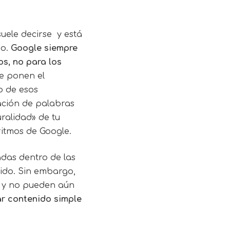
uele decirse y está
io.
Google siempre
s, no para los
e ponen el
o de esos
ación de palabras
uralidad» de tu
ritmos de Google
.
adas dentro de las
ido. Sin embargo,
as y no pueden aún
r contenido simple