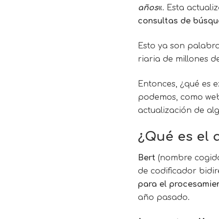
años
«. Esta actuali
consultas de búsq
Esto ya son palabr
riaria de millones 
Entonces, ¿qué es e
podemos, como webm
actualización de
al
¿Qué es el 
Bert
(nombre cogido 
de codificador bidi
para el procesamien
año pasado.