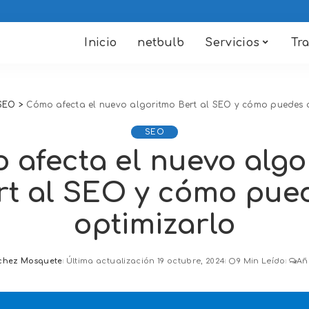
Inicio
netbulb
Servicios
Tr
SEO
>
Cómo afecta el nuevo algoritmo Bert al SEO y cómo puedes 
SEO
 afecta el nuevo algo
rt al SEO y cómo pue
optimizarlo
chez Mosquete
Última actualización 19 octubre, 2024
9 Min Leído
Añ