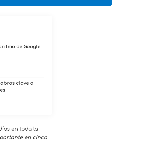
oritmo de Google:
labras clave o
ges
ías en toda la
portante en cinco