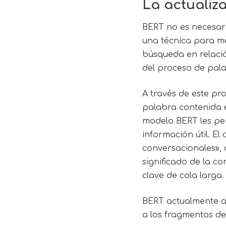
La actualiz
BERT no es necesari
una técnica para me
búsqueda en relació
del proceso de pala
A través de este pr
palabra contenida e
modelo BERT les per
información útil. E
conversacionales»,
significado de la co
clave de cola larga.
BERT actualmente af
a los fragmentos de