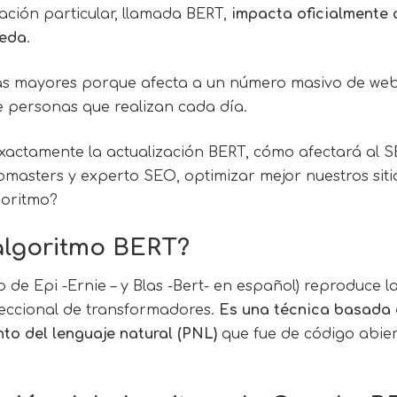
zación particular, llamada BERT,
impacta oficialmente a
ueda
.
as mayores porque afecta a un número masivo de we
de personas que realizan cada día.
xactamente la actualización BERT, cómo afectará al
S
asters y experto SEO, optimizar mejor nuestros siti
goritmo
?
algoritmo BERT?
de Epi -Ernie – y Blas -Bert- en español) reproduce l
reccional de transformadores.
Es una técnica basada 
to del lenguaje natural (PNL)
que fue de código abier