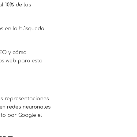
l 10% de las
bs en la búsqueda
EO
y cómo
os web para esta
as representaciones
en redes neuronales
to por Google el