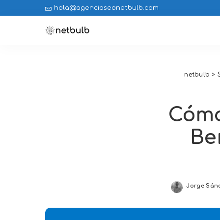
hola@agenciaseonetbulb.com
netbulb
>
Cómo
Be
Jorge Sán
Posted
by