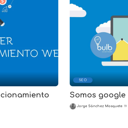
SEO
icionamiento
Somos google 
Jorge Sánchez Mosquete
19
Posted
by