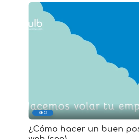
SEO
¿Cómo hacer un buen po
web (seo)