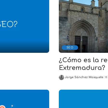
SEO
¿Cómo es la re
Extremadura?
Jorge Sánchez Mosquete
18
Posted
by