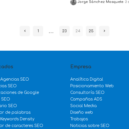
Jorge Sánchez Mosquete
2 
Posted
by
…
1
23
24
25
cados
Empresa
 Agencias SEO
Analítica Digital
cias SEO
Posicionamiento Web
zaciones de Google
Consultoría SEO
e SEO
Campañas ADS
ario SEO
Social Media
or de palabras
Diseño web
 Keywords Density
Trabajos
r de caracteres SEO
Noticias sobre SEO