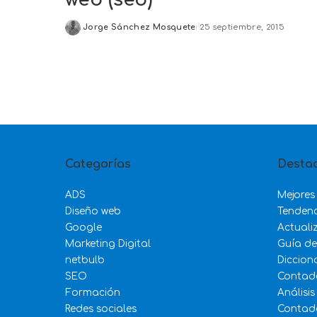
Jorge Sánchez Mosquete
25 septiembre, 2015
Posted
by
Categorías
Desta
ADS
Mejores
Diseño web
Tenden
Google
Actuali
Marketing Digital
Guía d
netbulb
Diccion
SEO
Contad
Formación
Análisis
Redes sociales
Contado