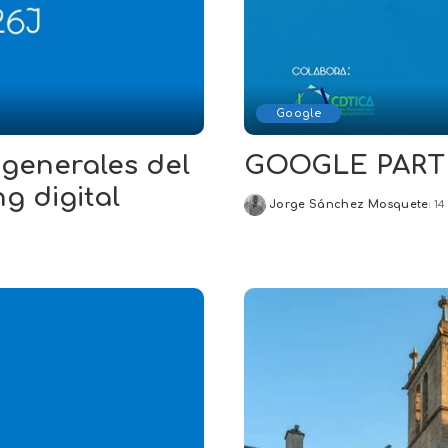
Google
 generales del
GOOGLE PAR
ng digital
Jorge Sánchez Mosquete
14
Posted
by