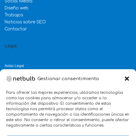
Social Media
Diseño web
Trabajos
Noticias sobre SEO
Contactar
Legal
Aviso Legal
Política de Privacidad
Gestionar consentimiento
Política de Cookies
Política de Calidad
Para ofrecer las mejores experiencias, utilizamos tecnologías
como las cookies para almacenar y/o acceder a la
Servicio mejor valorado 2025
información del dispositivo. El consentimiento de estas
tecnologías nos permitirá procesar datos como el
verificado por:
Trustindex
5.0
comportamiento de navegación o las identificaciones únicas en
este sitio. No consentir o retirar el consentimiento, puede afectar
negativamente a ciertas características y funciones.