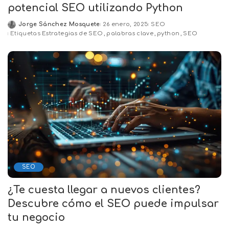
potencial SEO utilizando Python
Jorge Sánchez Mosquete
26 enero, 2025
SEO
Posted
Etiquetas
Estrategias de SEO
palabras clave
python
SEO
by
SEO
¿Te cuesta llegar a nuevos clientes?
Descubre cómo el SEO puede impulsar
tu negocio