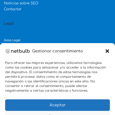
Noticias sobre SEO
Contactar
Legal
Aviso Legal
Política de Privacidad
Gestionar consentimiento
Política de Cookies
Política de Calidad
Para ofrecer las mejores experiencias, utilizamos tecnologías
como las cookies para almacenar y/o acceder a la información
Servicio mejor valorado 2025
del dispositivo. El consentimiento de estas tecnologías nos
permitirá procesar datos como el comportamiento de
verificado por:
Trustindex
5.0
navegación o las identificaciones únicas en este sitio. No
consentir o retirar el consentimiento, puede afectar
negativamente a ciertas características y funciones.
Aceptar