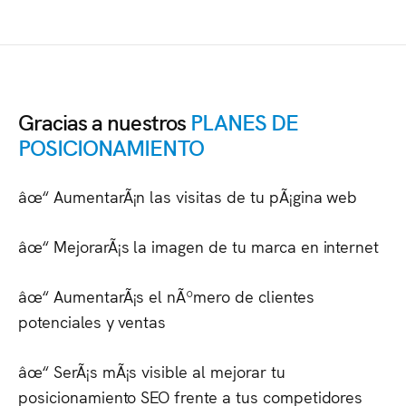
Gracias a nuestros
PLANES DE
POSICIONAMIENTO
âœ“ AumentarÃ¡n las visitas de tu pÃ¡gina web
âœ“ MejorarÃ¡s la imagen de tu marca en internet
âœ“ AumentarÃ¡s el nÃºmero de clientes
potenciales y ventas
âœ“ SerÃ¡s mÃ¡s visible al mejorar tu
posicionamiento SEO frente a tus competidores