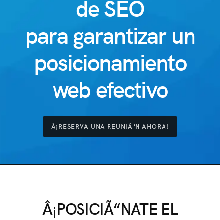
de SEO
para garantizar un
posicionamiento
web efectivo
Â¡RESERVA UNA REUNIÃ³N AHORA!
Â¡POSICIÃ“NATE EL