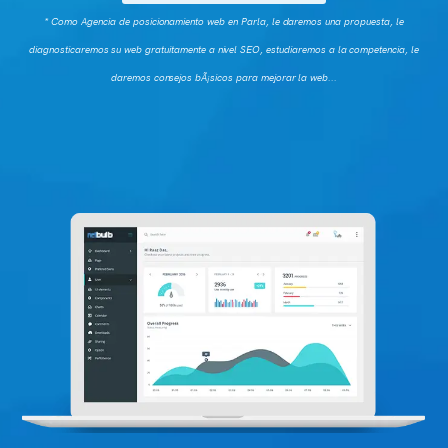
* Como Agencia de posicionamiento web en Parla, le daremos una propuesta, le
diagnosticaremos su web gratuitamente a nivel SEO, estudiaremos a la competencia, le
daremos consejos bÃ¡sicos para mejorar la web...