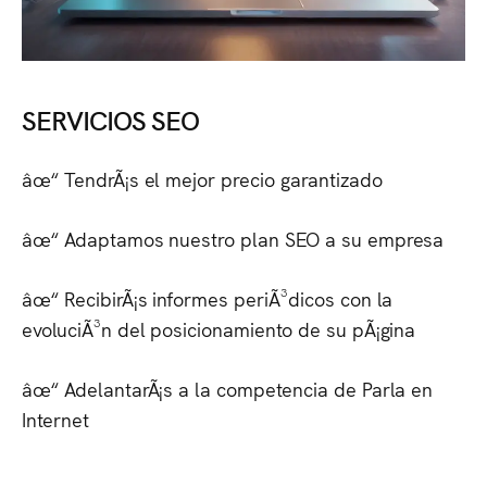
SERVICIOS SEO
âœ“ TendrÃ¡s el mejor precio garantizado
âœ“ Adaptamos nuestro plan SEO a su empresa
âœ“ RecibirÃ¡s informes periÃ³dicos con la
evoluciÃ³n del posicionamiento de su pÃ¡gina
âœ“ AdelantarÃ¡s a la competencia de
Parla
en
Internet