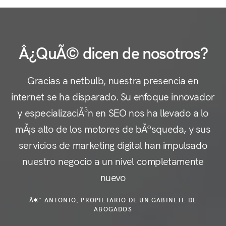
Â¿QuÃ© dicen de nosotros?
Gracias a netbulb, nuestra presencia en
internet se ha disparado. Su enfoque innovador
y especializaciÃ³n en SEO nos ha llevado a lo
c
mÃ¡s alto de los motores de bÃºsqueda, y sus
servicios de marketing digital han impulsado
nuestro negocio a un nivel completamente
e
nuevo
Â€” ANTONIO, PROPIETARIO DE UN GABINETE DE
ABOGADOS