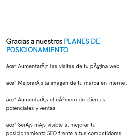
Gracias a nuestros
PLANES DE
POSICIONAMIENTO
âœ“ AumentarÃ¡n las visitas de tu pÃ¡gina web
âœ“ MejorarÃ¡s la imagen de tu marca en internet
âœ“ AumentarÃ¡s el nÃºmero de clientes
potenciales y ventas
âœ“ SerÃ¡s mÃ¡s visible al mejorar tu
posicionamiento SEO frente a tus competidores