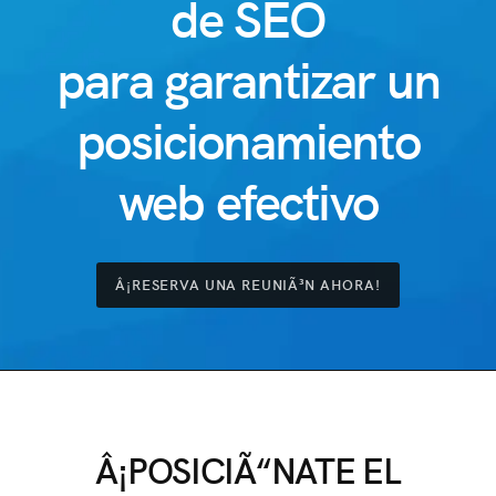
de SEO
para garantizar un
posicionamiento
web efectivo
Â¡RESERVA UNA REUNIÃ³N AHORA!
Â¡POSICIÃ“NATE EL