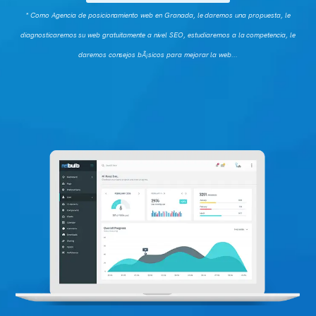
* Como Agencia de posicionamiento web en Granada, le daremos una propuesta, le
diagnosticaremos su web gratuitamente a nivel SEO, estudiaremos a la competencia, le
daremos consejos bÃ¡sicos para mejorar la web...