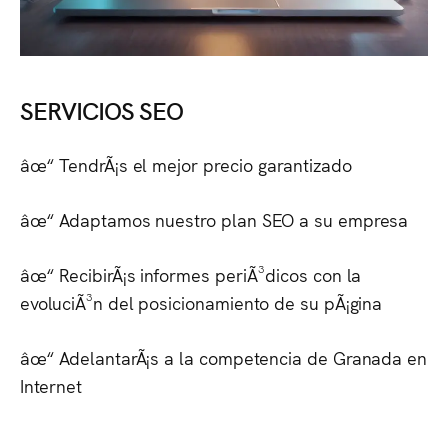
SERVICIOS SEO
âœ“ TendrÃ¡s el mejor precio garantizado
âœ“ Adaptamos nuestro plan SEO a su empresa
âœ“ RecibirÃ¡s informes periÃ³dicos con la
evoluciÃ³n del posicionamiento de su pÃ¡gina
âœ“ AdelantarÃ¡s a la competencia de
Granada
en
Internet