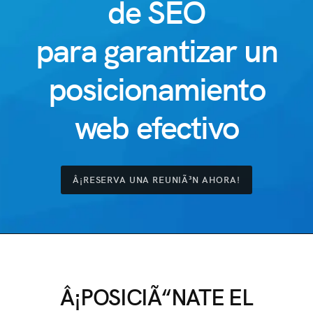
de SEO
para garantizar un
posicionamiento
web efectivo
Â¡RESERVA UNA REUNIÃ³N AHORA!
Â¡POSICIÃ“NATE EL