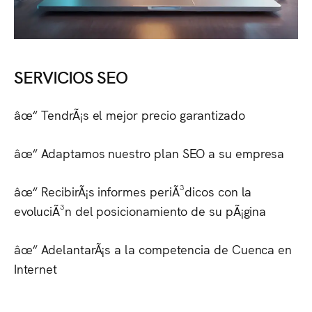
SERVICIOS SEO
âœ“ TendrÃ¡s el mejor precio garantizado
âœ“ Adaptamos nuestro plan SEO a su empresa
âœ“ RecibirÃ¡s informes periÃ³dicos con la
evoluciÃ³n del posicionamiento de su pÃ¡gina
âœ“ AdelantarÃ¡s a la competencia de
Cuenca
en
Internet