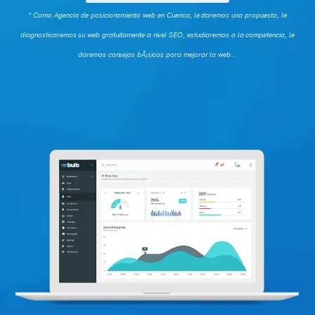
* Como Agencia de posicionamiento web en Cuenca, le daremos una propuesta, le
diagnosticaremos su web gratuitamente a nivel SEO, estudiaremos a la competencia, le
daremos consejos bÃ¡sicos para mejorar la web...