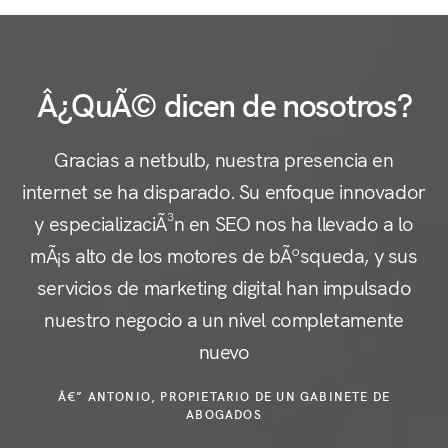
Â¿QuÃ© dicen de nosotros?
Gracias a netbulb, nuestra presencia en
internet se ha disparado. Su enfoque innovador
y especializaciÃ³n en SEO nos ha llevado a lo
c
mÃ¡s alto de los motores de bÃºsqueda, y sus
servicios de marketing digital han impulsado
nuestro negocio a un nivel completamente
e
nuevo
Â€” ANTONIO, PROPIETARIO DE UN GABINETE DE
ABOGADOS