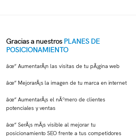
Gracias a nuestros
PLANES DE
POSICIONAMIENTO
âœ“ AumentarÃ¡n las visitas de tu pÃ¡gina web
âœ“ MejorarÃ¡s la imagen de tu marca en internet
âœ“ AumentarÃ¡s el nÃºmero de clientes
potenciales y ventas
âœ“ SerÃ¡s mÃ¡s visible al mejorar tu
posicionamiento SEO frente a tus competidores