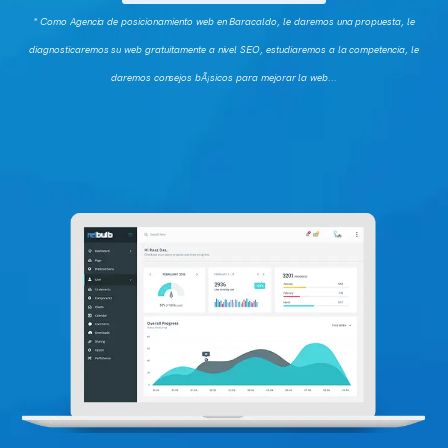
* Como Agencia de posicionamiento web en Baracaldo, le daremos una propuesta, le
diagnosticaremos su web gratuitamente a nivel SEO, estudiaremos a la competencia, le
daremos consejos bÃ¡sicos para mejorar la web...