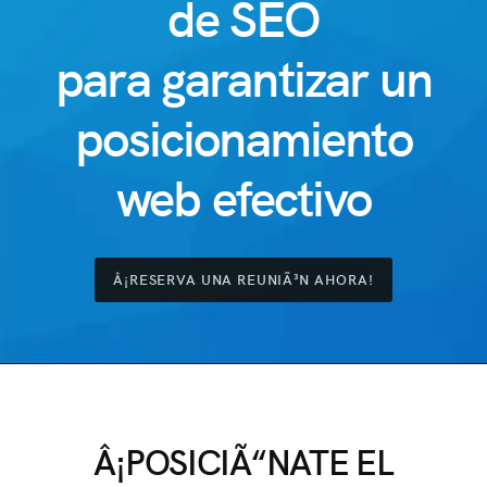
de SEO
para garantizar un
posicionamiento
web efectivo
Â¡RESERVA UNA REUNIÃ³N AHORA!
Â¡POSICIÃ“NATE EL