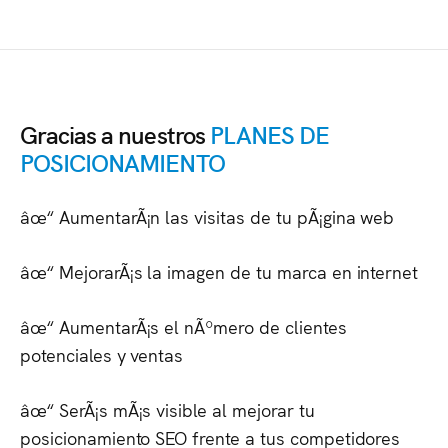
Gracias a nuestros
PLANES DE
POSICIONAMIENTO
âœ“ AumentarÃ¡n las visitas de tu pÃ¡gina web
âœ“ MejorarÃ¡s la imagen de tu marca en internet
âœ“ AumentarÃ¡s el nÃºmero de clientes
potenciales y ventas
âœ“ SerÃ¡s mÃ¡s visible al mejorar tu
posicionamiento SEO frente a tus competidores