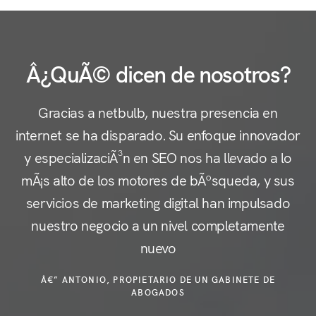
Â¿QuÃ© dicen de nosotros?
Gracias a netbulb, nuestra presencia en
internet se ha disparado. Su enfoque innovador
y especializaciÃ³n en SEO nos ha llevado a lo
c
mÃ¡s alto de los motores de bÃºsqueda, y sus
servicios de marketing digital han impulsado
nuestro negocio a un nivel completamente
e
nuevo
Â€” ANTONIO, PROPIETARIO DE UN GABINETE DE
ABOGADOS