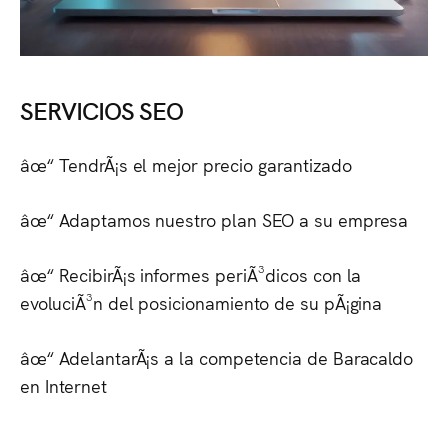
SERVICIOS SEO
âœ“ TendrÃ¡s el mejor precio garantizado
âœ“ Adaptamos nuestro plan SEO a su empresa
âœ“ RecibirÃ¡s informes periÃ³dicos con la
evoluciÃ³n del posicionamiento de su pÃ¡gina
âœ“ AdelantarÃ¡s a la competencia de
Baracaldo
en Internet