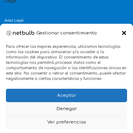
Legal
Aviso Legal
Política de Privacidad
Gestionar consentimiento
Política de Cookies
Política de Calidad
Para ofrecer las mejores experiencias, utilizamos tecnologías
como las cookies para almacenar y/o acceder a la
Servicio mejor valorado 2025
información del dispositivo. El consentimiento de estas
tecnologías nos permitirá procesar datos como el
verificado por:
Trustindex
5.0
comportamiento de navegación o las identificaciones únicas en
este sitio. No consentir o retirar el consentimiento, puede afectar
negativamente a ciertas características y funciones.
Aceptar
Denegar
Ver preferencias
we
Marketing
@2026 Agencia netbulb