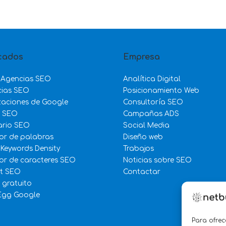
cados
Empresa
 Agencias SEO
Analítica Digital
cias SEO
Posicionamiento Web
zaciones de Google
Consultoría SEO
e SEO
Campañas ADS
ario SEO
Social Media
or de palabras
Diseño web
 Keywords Density
Trabajos
r de caracteres SEO
Noticias sobre SEO
st SEO
Contactar
 gratuito
Egg Google
Para ofrec