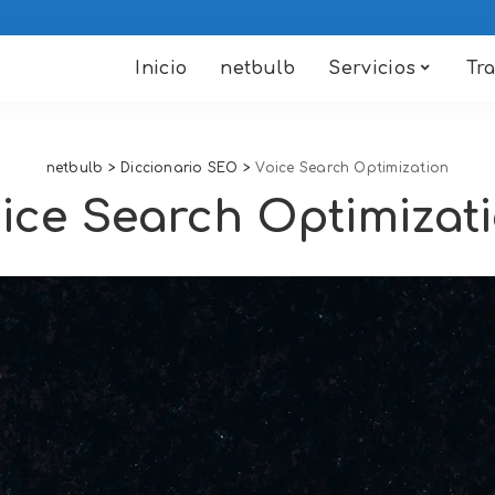
Inicio
netbulb
Servicios
Tr
netbulb
>
Diccionario SEO
>
Voice Search Optimization
ice Search Optimizat