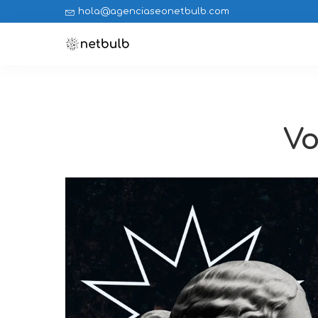
hola@agenciaseonetbulb.com
Vo