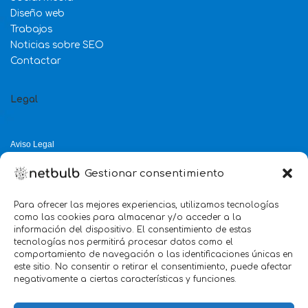
Diseño web
Trabajos
Noticias sobre SEO
Contactar
Legal
Aviso Legal
Política de Privacidad
Gestionar consentimiento
Política de Cookies
Política de Calidad
Para ofrecer las mejores experiencias, utilizamos tecnologías
como las cookies para almacenar y/o acceder a la
Servicio mejor valorado 2025
información del dispositivo. El consentimiento de estas
tecnologías nos permitirá procesar datos como el
verificado por:
Trustindex
5.0
comportamiento de navegación o las identificaciones únicas en
este sitio. No consentir o retirar el consentimiento, puede afectar
negativamente a ciertas características y funciones.