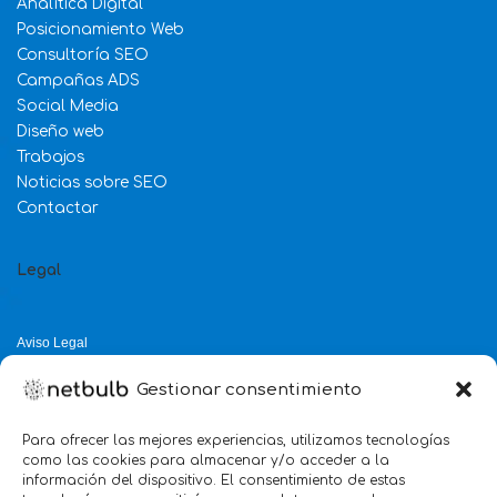
Analítica Digital
Posicionamiento Web
Consultoría SEO
Campañas ADS
Social Media
Diseño web
Trabajos
Noticias sobre SEO
Contactar
Legal
Aviso Legal
Política de Privacidad
Gestionar consentimiento
Política de Cookies
Política de Calidad
Para ofrecer las mejores experiencias, utilizamos tecnologías
como las cookies para almacenar y/o acceder a la
Servicio mejor valorado 2025
información del dispositivo. El consentimiento de estas