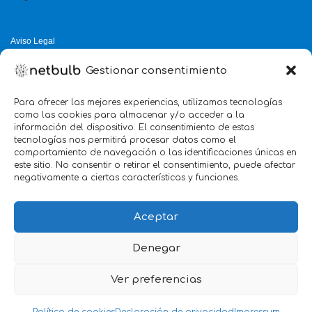
Aviso Legal
Política de Privacidad
Gestionar consentimiento
Política de Cookies
Política de Calidad
Para ofrecer las mejores experiencias, utilizamos tecnologías
como las cookies para almacenar y/o acceder a la
Servicio mejor valorado 2025
información del dispositivo. El consentimiento de estas
tecnologías nos permitirá procesar datos como el
verificado por:
Trustindex
5.0
comportamiento de navegación o las identificaciones únicas en
este sitio. No consentir o retirar el consentimiento, puede afectar
negativamente a ciertas características y funciones.
Aceptar
Denegar
Ver preferencias
we
Marketing
@2026 Agencia netbulb