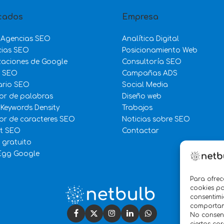
cados
Empresa
 Agencias SEO
Analítica Digital
cias SEO
Posicionamiento Web
zaciones de Google
Consultoría SEO
e SEO
Campañas ADS
ario SEO
Social Media
or de palabras
Diseño web
 Keywords Density
Trabajos
r de caracteres SEO
Noticias sobre SEO
st SEO
Contactar
 gratuito
Egg Google
Para ofrec
cookies pa
consentimi
comportami
No consent