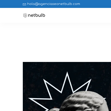
hola@agenciaseonetbulb.com