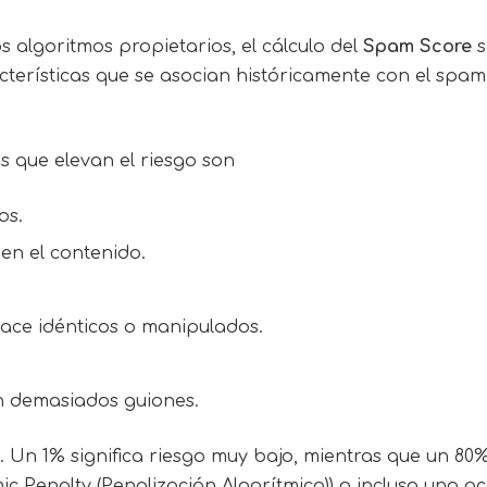
 algoritmos propietarios, el cálculo del
Spam Score
s
terísticas que se asocian históricamente con el spam 
s que elevan el riesgo son
os.
en el contenido.
ace idénticos o manipulados.
n demasiados guiones.
Un 1% significa riesgo muy bajo, mientras que un 80% 
ic Penalty (Penalización Algorítmica)) o incluso una a