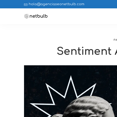
hola@agenciaseonetbulb.com
n
Sentiment A