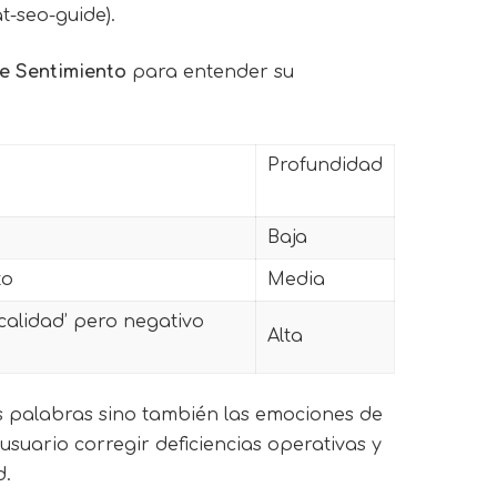
t-seo-guide).
de Sentimiento
para entender su
Profundidad
Baja
to
Media
‘calidad’ pero negativo
Alta
s palabras sino también las emociones de
suario corregir deficiencias operativas y
d.