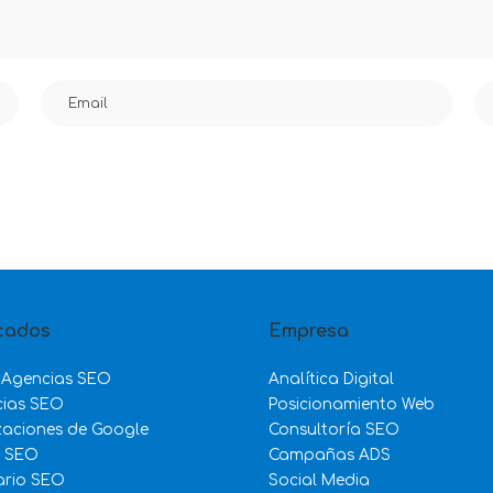
cados
Empresa
 Agencias SEO
Analítica Digital
cias SEO
Posicionamiento Web
zaciones de Google
Consultoría SEO
e SEO
Campañas ADS
ario SEO
Social Media