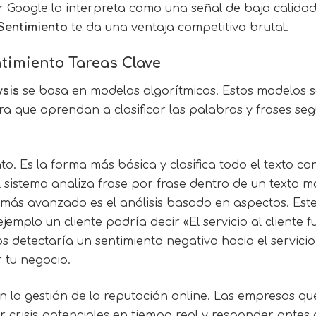
r Google lo interpreta como una señal de baja calidad
 Sentimiento
te da una ventaja competitiva brutal.
ntimiento
Tareas Clave
ysis
se basa en modelos algorítmicos. Estos modelos s
que aprendan a clasificar las palabras y frases seg
nto. Es la forma más básica y clasifica todo el texto 
í el sistema analiza frase por frase dentro de un text
l más avanzado es el análisis basado en aspectos. Est
ejemplo un cliente podría decir «El servicio al cliente
 detectaría un sentimiento negativo hacia el servicio 
 tu negocio.
en la gestión de la reputación online. Las empresas qu
r crisis potenciales en tiempo real y responder antes