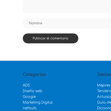
Categorías
Desta
ADS
Mejores
Diseño web
Tenden
Google
Actuali
Marketing Digital
Guía d
netbulb
Diccion