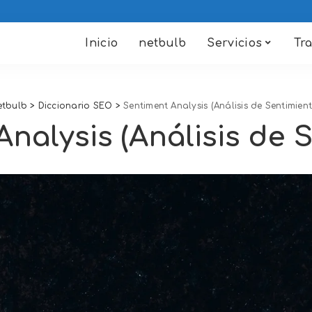
Inicio
netbulb
Servicios
Tr
etbulb
>
Diccionario SEO
>
Sentiment Analysis (Análisis de Sentimient
nalysis (Análisis de 