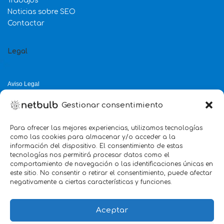
Trabajos
Noticias sobre SEO
Contactar
Legal
Aviso Legal
Política de Privacidad
Gestionar consentimiento
Política de Cookies
Política de Calidad
Para ofrecer las mejores experiencias, utilizamos tecnologías
como las cookies para almacenar y/o acceder a la
Servicio mejor valorado 2025
información del dispositivo. El consentimiento de estas
tecnologías nos permitirá procesar datos como el
verificado por:
Trustindex
5.0
comportamiento de navegación o las identificaciones únicas en
este sitio. No consentir o retirar el consentimiento, puede afectar
negativamente a ciertas características y funciones.
Aceptar