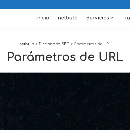
Inicio
netbulb
Servicios
Tr
netbulb
>
Diccionario SEO
>
Parámetros de URL
Parámetros de URL