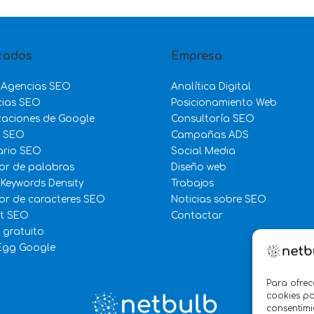
cados
Empresa
 Agencias SEO
Analítica Digital
cias SEO
Posicionamiento Web
zaciones de Google
Consultoría SEO
e SEO
Campañas ADS
ario SEO
Social Media
or de palabras
Diseño web
 Keywords Density
Trabajos
r de caracteres SEO
Noticias sobre SEO
st SEO
Contactar
 gratuito
Egg Google
Para ofrec
cookies pa
consentimi