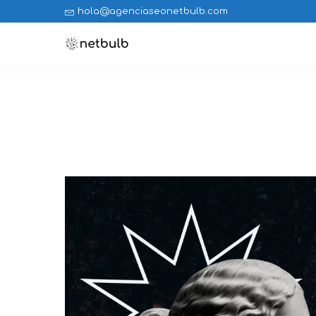
hola@agenciaseonetbulb.com