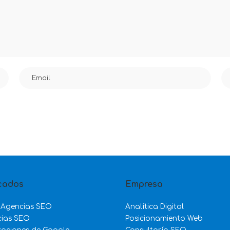
cados
Empresa
 Agencias SEO
Analítica Digital
cias SEO
Posicionamiento Web