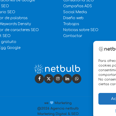
zaciones de Google
Consultoría SEO
e SEO
Campañas ADS
ario SEO
Social Media
or de palabras
Diseño web
 Keywords Density
Trabajos
r de caracteres SEO
Noticias sobre SEO
st SEO
Contactar
 gratuito
Egg Google
Para ofrec
cookies pa
consentimi
comportami
No consent
ciertas car
Ac
we
Marketing
@2026 Agencia netbulb
Marketing Digital & SEO