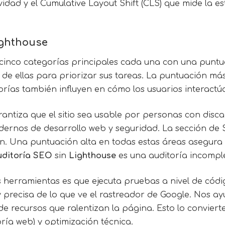
ividad y el Cumulative Layout Shift (CLS) que mide la es
ighthouse
cinco categorías principales cada una con una puntuaci
de ellas para priorizar sus tareas. La puntuación má
orías también influyen en cómo los usuarios interactú
rantiza que el sitio sea usable por personas con disc
modernos de desarrollo web y seguridad. La sección 
ción. Una puntuación alta en todas estas áreas asegur
uditoría SEO
sin
Lighthouse
es una auditoría incompl
 herramientas es que ejecuta pruebas a nivel de cód
 precisa de lo que ve el rastreador de Google. Nos a
 recursos que ralentizan la página. Esto lo convierte
ría web) y optimización técnica.