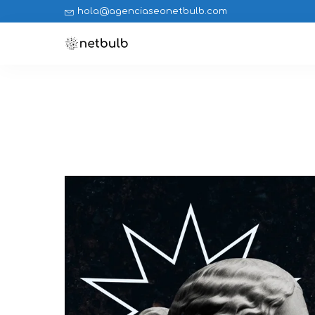
hola@agenciaseonetbulb.com