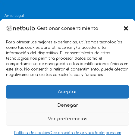
Aviso Legal
Política de Privacidad
Gestionar consentimiento
Política de Cookies
Política de Calidad
Para ofrecer las mejores experiencias, utilizamos tecnologías
como las cookies para almacenar y/o acceder a la
Servicio mejor valorado 2025
información del dispositivo. El consentimiento de estas
tecnologías nos permitirá procesar datos como el
verificado por:
Trustindex
5.0
comportamiento de navegación o las identificaciones únicas en
este sitio. No consentir o retirar el consentimiento, puede afectar
negativamente a ciertas características y funciones.
Aceptar
Denegar
Ver preferencias
we
Marketing
@2026 Agencia netbulb
Política de cookies
Declaración de privacidad
Impressum
Marketing Digital & SEO