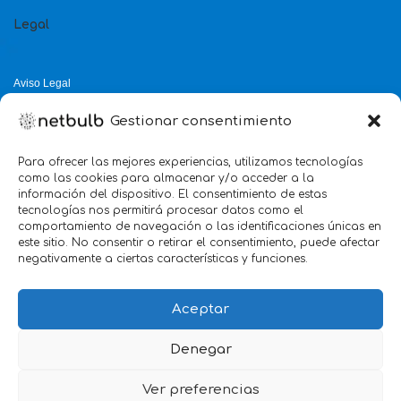
Legal
Aviso Legal
Política de Privacidad
Gestionar consentimiento
Política de Cookies
Política de Calidad
Para ofrecer las mejores experiencias, utilizamos tecnologías
como las cookies para almacenar y/o acceder a la
Servicio mejor valorado 2025
información del dispositivo. El consentimiento de estas
tecnologías nos permitirá procesar datos como el
verificado por:
Trustindex
5.0
comportamiento de navegación o las identificaciones únicas en
este sitio. No consentir o retirar el consentimiento, puede afectar
negativamente a ciertas características y funciones.
Aceptar
Denegar
Ver preferencias
we
Marketing