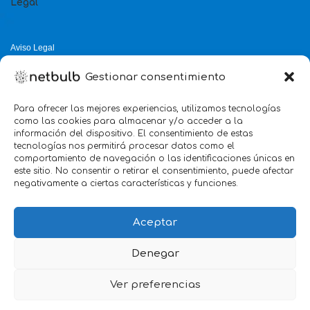
Legal
Aviso Legal
Política de Privacidad
Gestionar consentimiento
Política de Cookies
Política de Calidad
Para ofrecer las mejores experiencias, utilizamos tecnologías
como las cookies para almacenar y/o acceder a la
Servicio mejor valorado 2025
información del dispositivo. El consentimiento de estas
tecnologías nos permitirá procesar datos como el
verificado por:
Trustindex
5.0
comportamiento de navegación o las identificaciones únicas en
este sitio. No consentir o retirar el consentimiento, puede afectar
negativamente a ciertas características y funciones.
Aceptar
Denegar
Ver preferencias
we
Marketing
@2026 Agencia netbulb